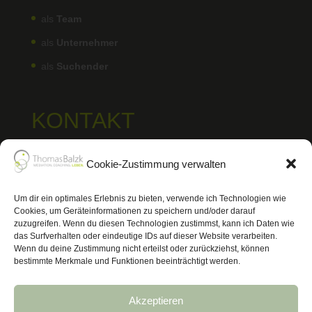
als
Team
als
Unternehmer
als
Suchender
KONTAKT
Thomas Balzk
Cookie-Zustimmung verwalten
0176 848 744 78
kontakt@thomas-balzk.de
Um dir ein optimales Erlebnis zu bieten, verwende ich Technologien wie
56072 Koblenz
Cookies, um Geräteinformationen zu speichern und/oder darauf
zuzugreifen. Wenn du diesen Technologien zustimmst, kann ich Daten wie
das Surfverhalten oder eindeutige IDs auf dieser Website verarbeiten.
Wenn du deine Zustimmung nicht erteilst oder zurückziehst, können
bestimmte Merkmale und Funktionen beeinträchtigt werden.
Akzeptieren